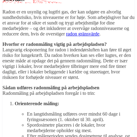
Radon er en usynlig og lugtfri gas, der kan udgøre en alvorlig
sundhedsrisiko, hvis niveauerne er for høje. Som arbejdsgiver har du
et ansvar for at sikre et sundt og trygt arbejdsmiljø for dine
medarbejdere – og det inkluderer at overvåge radonniveauerne og
reducere dem, hvis de overstiger
radon gränsvärde
.
Hvorfor er radonmåling vigtig på arbejdspladsen?
Langvarig eksponering for radon i indendørsluften kan føre til øget
risiko for lungekræft. Da radon hverken kan ses eller lugtes, er den
eneste måde at opdage det på gennem radonmåling. Dette er især
vigtigt i lokaler, hvor medarbejdere tilbringer mere end fire timer
dagligt, eller i lokaler beliggende i kældre og stueetager, hvor
risikoen for forhøjede niveauer er størst.
Sådan udføres radonmåling på arbejdspladsen
Radonmåling på arbejdspladsen foregår i to trin:
Orienterende måling:
En langtidsmåling udføres over mindst 60 dage i
fyringssæsonen (1. oktober til 30. april).
Spordosimetre placeres i de lokaler, hvor
medarbejderne opholder sig mest.
Efter måleperioden sendes dosimetrene til analyse, og