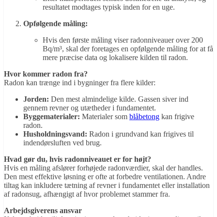
resultatet modtages typisk inden for en uge.
Opfølgende måling:
Hvis den første måling viser radonniveauer over 200
Bq/m³, skal der foretages en opfølgende måling for at få
mere præcise data og lokalisere kilden til radon.
Hvor kommer radon fra?
Radon kan trænge ind i bygninger fra flere kilder:
Jorden:
Den mest almindelige kilde. Gassen siver ind
gennem revner og utætheder i fundamentet.
Byggematerialer:
Materialer som
blåbetong
kan frigive
radon.
Husholdningsvand:
Radon i grundvand kan frigives til
indendørsluften ved brug.
Hvad gør du, hvis radonniveauet er for højt?
Hvis en måling afslører forhøjede radonværdier, skal der handles.
Den mest effektive løsning er ofte at forbedre ventilationen. Andre
tiltag kan inkludere tætning af revner i fundamentet eller installation
af radonsug, afhængigt af hvor problemet stammer fra.
Arbejdsgiverens ansvar