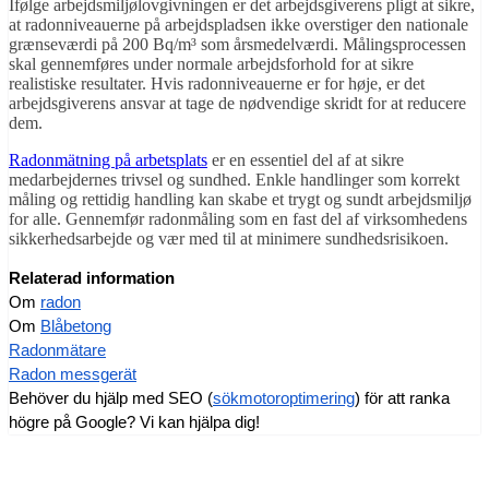
Ifølge arbejdsmiljølovgivningen er det arbejdsgiverens pligt at sikre,
at radonniveauerne på arbejdspladsen ikke overstiger den nationale
grænseværdi på 200 Bq/m³ som årsmedelværdi. Målingsprocessen
skal gennemføres under normale arbejdsforhold for at sikre
realistiske resultater. Hvis radonniveauerne er for høje, er det
arbejdsgiverens ansvar at tage de nødvendige skridt for at reducere
dem.
Radonmätning på arbetsplats
er en essentiel del af at sikre
medarbejdernes trivsel og sundhed. Enkle handlinger som korrekt
måling og rettidig handling kan skabe et trygt og sundt arbejdsmiljø
for alle. Gennemfør radonmåling som en fast del af virksomhedens
sikkerhedsarbejde og vær med til at minimere sundhedsrisikoen.
Relaterad information
Om
radon
Om
Blåbetong
Radonmätare
Radon messgerät
Behöver du hjälp med SEO (
sökmotoroptimering
) för att ranka
högre på Google? Vi kan hjälpa dig!