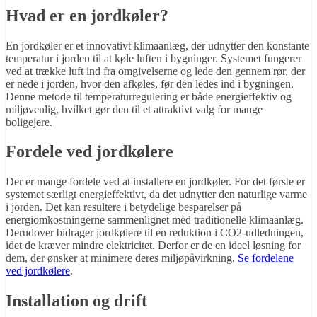
Hvad er en jordkøler?
En jordkøler er et innovativt klimaanlæg, der udnytter den konstante
temperatur i jorden til at køle luften i bygninger. Systemet fungerer
ved at trække luft ind fra omgivelserne og lede den gennem rør, der
er nede i jorden, hvor den afkøles, før den ledes ind i bygningen.
Denne metode til temperaturregulering er både energieffektiv og
miljøvenlig, hvilket gør den til et attraktivt valg for mange
boligejere.
Fordele ved jordkølere
Der er mange fordele ved at installere en jordkøler. For det første er
systemet særligt energieffektivt, da det udnytter den naturlige varme
i jorden. Det kan resultere i betydelige besparelser på
energiomkostningerne sammenlignet med traditionelle klimaanlæg.
Derudover bidrager jordkølere til en reduktion i CO2-udledningen,
idet de kræver mindre elektricitet. Derfor er de en ideel løsning for
dem, der ønsker at minimere deres miljøpåvirkning.
Se fordelene
ved jordkølere
.
Installation og drift