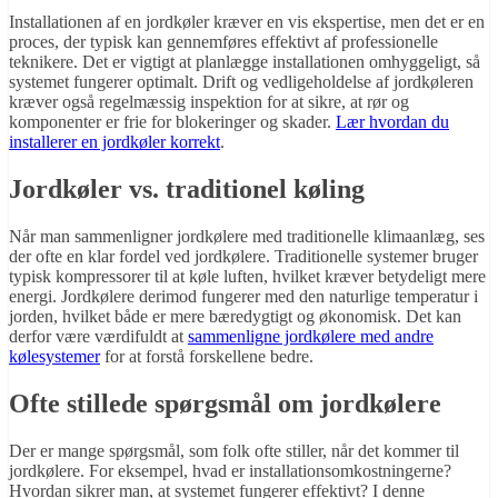
Installationen af en jordkøler kræver en vis ekspertise, men det er en
proces, der typisk kan gennemføres effektivt af professionelle
teknikere. Det er vigtigt at planlægge installationen omhyggeligt, så
systemet fungerer optimalt. Drift og vedligeholdelse af jordkøleren
kræver også regelmæssig inspektion for at sikre, at rør og
komponenter er frie for blokeringer og skader.
Lær hvordan du
installerer en jordkøler korrekt
.
Jordkøler vs. traditionel køling
Når man sammenligner jordkølere med traditionelle klimaanlæg, ses
der ofte en klar fordel ved jordkølere. Traditionelle systemer bruger
typisk kompressorer til at køle luften, hvilket kræver betydeligt mere
energi. Jordkølere derimod fungerer med den naturlige temperatur i
jorden, hvilket både er mere bæredygtigt og økonomisk. Det kan
derfor være værdifuldt at
sammenligne jordkølere med andre
kølesystemer
for at forstå forskellene bedre.
Ofte stillede spørgsmål om jordkølere
Der er mange spørgsmål, som folk ofte stiller, når det kommer til
jordkølere. For eksempel, hvad er installationsomkostningerne?
Hvordan sikrer man, at systemet fungerer effektivt? I denne